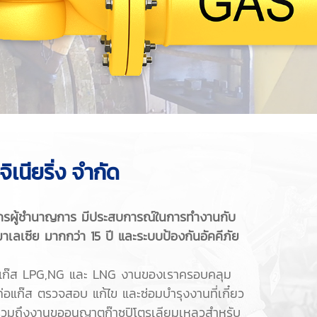
จิเนียริ่ง จำกัด
ิศวกรผู้ชำนาญการ มีประสบการณ์ในการทำงานกับ
าเลเซีย มากกว่า 15 ปี และระบบป้องกันอัคคีภัย
ยแก๊ส LPG,NG และ LNG งานของเราครอบคลุม
่อแก๊ส ตรวจสอบ แก้ไข และซ่อมบำรุงงานที่เกี๋ยว
 รวมถึงงานขออนุญาตก๊าซปิโตรเลียมเหลวสำหรับ