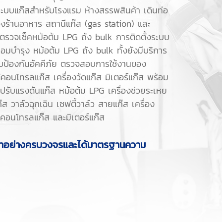
ะบบแก๊สสำหรับโรงแรม ห้างสรรพสินค้า เดินท่อ
งร้านอาหาร สถานีแก๊ส (gas station) และ
รวจเช็คหม้อต้ม LPG ถัง bulk การติดตั้งระบบ
อมบำรุง หม้อต้ม LPG ถัง bulk ทั้งยังมีบริการ
บบป้องกันอัคคีภัย ตรวจสอบการใช้งานของ
ู้คอนโทรลแก๊ส เครื่องวัดแก๊ส มิเตอร์แก๊ส พร้อม
วปรับแรงดันแก๊ส หม้อต้ม LPG เครื่องช่วยระเหย
๊ส วาล์วฉุกเฉิน เซฟตี้วาล์ว สายแก๊ส เครื่อง
 ตู้คอนโทรลแก๊ส และมิเตอร์แก๊ส
ลูกค้าอย่างครบวงจรและได้มาตร
ฐ
านความ