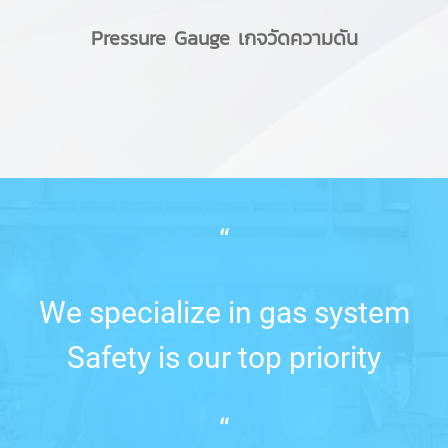
Pressure Gauge เกจวัดความดัน
“
We specialize in gas system
Safety is our top priority
“