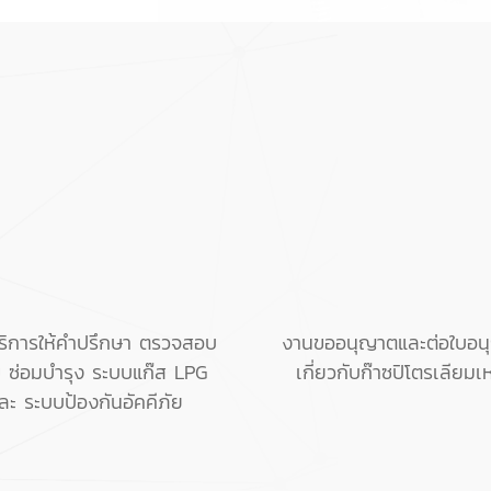
ริการให้คำปรึกษา ตรวจสอบ
งานขออนุญาตและต่อใบอน
ข ซ่อมบำรุง ระบบแก๊ส LPG
เกี่ยวกับก๊าซปิโตรเลียม
ละ ระบบป้องกันอัคคีภัย