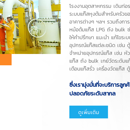
โรงงานอุตสาหกรรม เดินท่อร
ระบบแก๊สหุงต้มสำหรับครัวขอ
อาคารต่างๆ ฯลฯ รวมถึงการต
หม้อต้มแก๊ส LPG ถัง bulk ซ่
ให้คำปรึกษา แนะนำ แก้ไขระ
อุปกรณ์แก๊สแต่ละชนิด เช่น ต
จำหน่ายอุปกรณ์แก๊ส เช่น หั
แก๊ส ถัง bulk เกย์วัดระดับแก
เตือนแก๊สรั่ว เครื่องวัดแก๊ส
ซึ่งเรามุ่งมั่นที่จะบริการ
ปลอดภัยระดับสากล